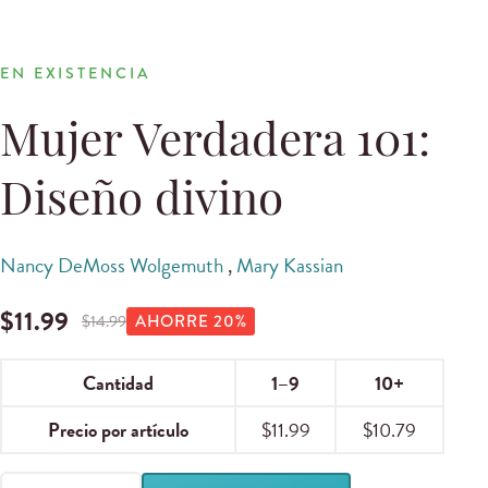
EN EXISTENCIA
Mujer Verdadera 101:
Diseño divino
Nancy DeMoss Wolgemuth
,
Mary Kassian
$
11.99
$
14.99
AHORRE
20
%
Cantidad
1–9
10+
Precio por artículo
$
11.99
$
10.79