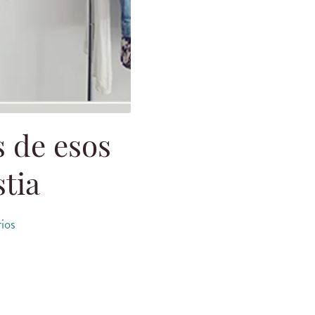
s de esos
tia
ios