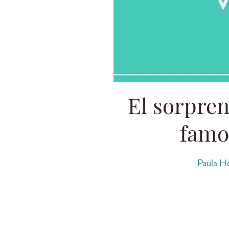
El sorpren
famo
Paula He