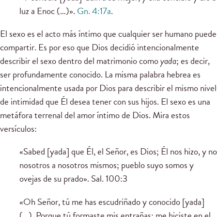
luz a Enoc (…)».
Gn. 4:17a
.
El sexo es el acto más íntimo que cualquier ser humano puede
compartir. Es por eso que Dios decidió intencionalmente
describir el sexo dentro del matrimonio como
yada
; es decir,
ser profundamente conocido. La misma palabra hebrea es
intencionalmente usada por Dios para describir el mismo nivel
de intimidad que Él desea tener con sus hijos. El sexo es una
metáfora terrenal del amor íntimo de Dios. Mira estos
versículos:
«Sabed [yada] que Él, el Señor, es Dios; Él nos hizo, y no
nosotros a nosotros mismos; pueblo suyo somos y
ovejas de su prado». Sal. 100:3
«Oh Señor, tú me has escudriñado y conocido [yada]
(...). Porque tú formaste mis entrañas; me hiciste en el