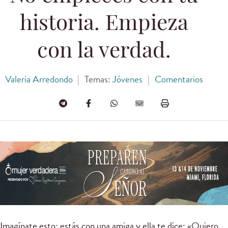
historia. Empieza
con la verdad.
Valeria Arredondo
|
Temas:
Jóvenes
|
Comentarios
Imagínate esto: estás con una amiga y ella te dice: «Quiero