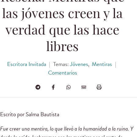
las jóvenes creen y la
verdad que las hace
libres
Escritora Invitada
|
Temas:
Jóvenes
,
Mentiras
|
Comentarios
Escrito por Salma Bautista
Fue creer una mentira, lo que llevó a la humanidad a la ruina. Y