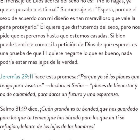
El mensaje de Dios acerca del sexo no es: "No lo hagas, ya
que es pecado o está mal." Su mensaje es: "Espera, porque el
sexo de acuerdo con mi diseño es tan maravilloso que vale la
pena protegerlo." Él quiere que disfrutemos del sexo, pero nos
pide que esperemos hasta que estemos casadas. Si bien
puede sentirse como si la petición de Dios de que esperes es
una prueba de que Él quiere negarte lo que es bueno, nada
podría estar más lejos de la verdad.
Jeremías 29:11
hace esta promesa:
“Porque yo sé los planes que
tengo para vosotros” —declara el
Señor
— “planes de bienestar y
no de calamidad, para daros un futuro y una esperanza.
Salmo 31:19 dice,
¡Cuán grande es tu bondad,
que has guardado
para los que te temen,
que has obrado para los que en ti se
refugian,
delante de los hijos de los hombres!