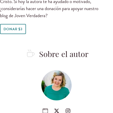
Cristo. Si hoy la autora te ha ayudado o motivado,
¿considerarías hacer una donación para apoyar nuestro
blog de Joven Verdadera?
DONAR $3
Sobre el autor