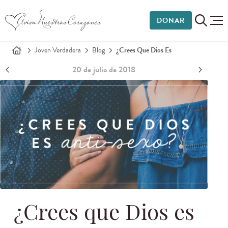
DONAR
Joven Verdadera
Blog
¿Crees Que Dios Es
20 de julio de 2018
¿Crees que Dios es