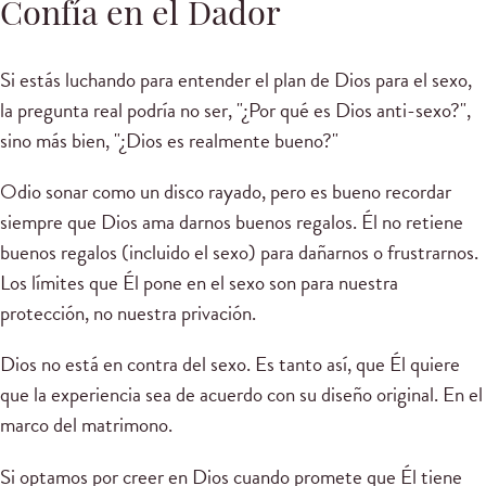
Confía en el Dador
Si estás luchando para entender el plan de Dios para el sexo,
la pregunta real podría no ser, "¿Por qué es Dios anti-sexo?",
sino más bien, "¿Dios es realmente bueno?"
Odio sonar como un disco rayado, pero es bueno recordar
siempre que Dios ama darnos buenos regalos. Él no retiene
buenos regalos (incluido el sexo) para dañarnos o frustrarnos.
Los límites que Él pone en el sexo son para nuestra
protección, no nuestra privación.
Dios no está en contra del sexo. Es tanto así, que Él quiere
que la experiencia sea de acuerdo con su diseño original. En el
marco del matrimono.
Si optamos por creer en Dios cuando promete que Él tiene