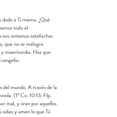
as dado a Ti mismo. ¿Qué
namos todo el
 nos sintamos satisfechas
uz, que no se malogre
 y misericordia. Haz que
Evangelio.
 del mundo. A través de la
reda. (1ª Co. 10:13; Flp.
r mal, y oran por aquellos
ú odias y amen lo que Tú