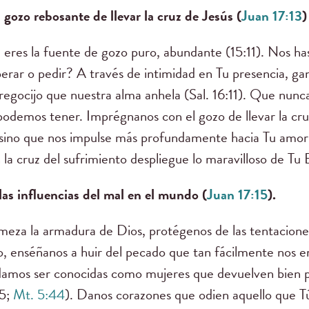
 gozo rebosante de llevar la cruz de Jesús (
Juan 17:13
)
Tú eres la fuente de gozo puro, abundante (15:11). Nos h
rar o pedir? A través de intimidad en Tu presencia, ga
regocijo que nuestra alma anhela (Sal. 16:11). Que nunca
podemos tener. Imprégnanos con el gozo de llevar la cr
 sino que nos impulse más profundamente hacia Tu amor
 la cruz del sufrimiento despliegue lo maravilloso de Tu 
las influencias del mal en el mundo (
Juan 17:15
).
za la armadura de Dios, protégenos de las tentaciones
o, enséñanos a huir del pecado que tan fácilmente nos en
amos ser conocidas como mujeres que devuelven bien po
15;
Mt. 5:44
). Danos corazones que odien aquello que T