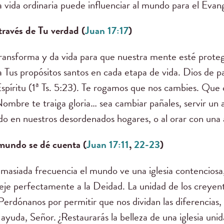
ida ordinaria puede influenciar al mundo para el Evang
 través de Tu verdad (
Juan 17:17
)
ransforma y da vida para que nuestra mente esté protegi
 Tus propósitos santos en cada etapa de vida. Dios de pa
spíritu (1ª Ts. 5:23). Te rogamos que nos cambies. Que
ombre te traiga gloria… sea cambiar pañales, servir un 
do en nuestros desordenados hogares, o al orar con una 
 mundo se dé cuenta (
Juan 17:11
,
22-23
)
emasiada frecuencia el mundo ve una iglesia contenciosa
leje perfectamente a la Deidad. La unidad de los creyen
 Perdónanos por permitir que nos dividan las diferencias, 
yuda, Señor. ¿Restaurarás la belleza de una iglesia unida