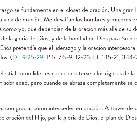
razgo se fundamenta en el clóset de oración. Una gran l
 su vida de oración. Me desafían los hombres y mujeres en
omo yo, que dependían de la oración más allá de su don
 de la gloria de Dios, y de la bondad de Dios para Su pue
ios pretendía que el liderazgo y la oración intercesora
os. (
Dt. 9:25-29
;
1
ª S. 7:5-9, 12-23; Ef. 1:15-21, 3:14-
estial como líder es comprometerse a los rigores de la o
n sobriedad, pero cuando se abraza completamente se c
a, con gracia, cómo interceder en oración. A través de u
de oración del Hijo, por la gloria de Dios, el plan de Dio