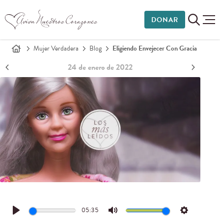
DONAR
Mujer Verdadera
Blog
Eligiendo Envejecer Con Gracia
24 de enero de 2022
05:35
Play
Mute
Settings