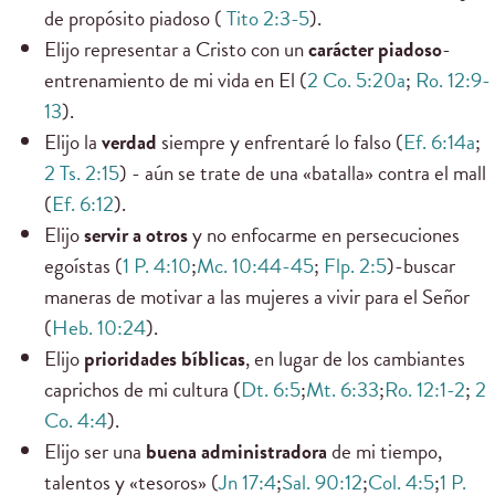
de propósito piadoso (
Tito 2:3-5
).
Elijo representar a Cristo con un
carácter piadoso
-
entrenamiento de mi vida en El (
2 Co. 5:20a
;
Ro. 12:9-
13
).
Elijo la
verdad
siempre y enfrentaré lo falso (
Ef. 6:14a
;
2 Ts. 2:15
) - aún se trate de una «batalla» contra el mall
(
Ef. 6:12
).
Elijo
servir a otros
y no enfocarme en persecuciones
egoístas (
1 P. 4:10
;
Mc. 10:44-45
;
Flp. 2:5
)-buscar
maneras de motivar a las mujeres a vivir para el Señor
(
Heb. 10:24
).
Elijo
prioridades bíblicas
, en lugar de los cambiantes
caprichos de mi cultura (
Dt. 6:5
;
Mt. 6:33
;
Ro. 12:1-2
;
2
Co. 4:4
).
Elijo ser una
buena administradora
de mi tiempo,
talentos y «tesoros» (
Jn 17:4
;
Sal. 90:12
;
Col. 4:5
;
1 P.