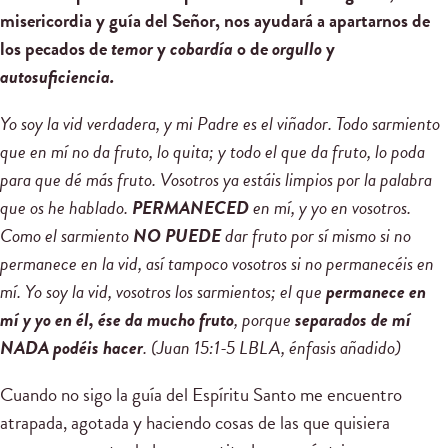
misericordia y guía del Señor, nos ayudará a apartarnos de
los pecados de
temor
y
cobardía
o de
orgullo
y
autosuficiencia.
Yo soy la vid verdadera, y mi Padre es el viñador. Todo sarmiento
que en mí no da fruto, lo quita; y todo el que da fruto, lo poda
para que dé más fruto. Vosotros ya estáis limpios por la palabra
que os he hablado.
PERMANECED
en mí, y yo en vosotros.
Como el sarmiento
NO PUEDE
dar fruto por sí mismo si no
permanece en la vid, así tampoco vosotros si no permanecéis en
mí. Yo soy la vid, vosotros los sarmientos; el que
permanece en
mí y yo en él, ése da mucho fruto
, porque
separados de mí
NADA podéis hacer
. (Juan
15
:
1-5
LBLA,
é
nfasis a
ñ
adido)
Cuando no sigo la guía del Espíritu Santo me encuentro
atrapada, agotada y haciendo cosas de las que quisiera