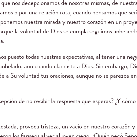
er que nos decepcionamos de nosotras mismas, de nuestr
mos o por una relación rota, cuando pensamos que sería
 ponemos nuestra mirada y nuestro corazón en un proyec
rque la voluntad de Dios se cumpla seguimos anhelando
a.
os puesto todas nuestras expectativas, al tener una neg
anhelado, aun cuando clamaste a Dios. Sin embargo, D
de a Su voluntad tus oraciones, aunque no se parezca en 
ción de no recibir la respuesta que esperas? ¿Y cómo de
estada, provoca tristeza, un vacío en nuestro corazón y 
ieron los fariseos al ver al joven ciego, ¿Quién pecó Seño