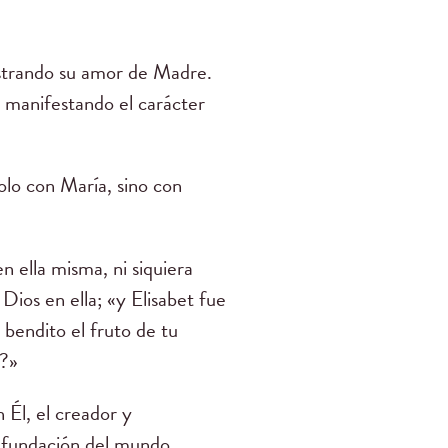
ostrando su amor de Madre.
; manifestando el carácter
solo con María, sino con
n ella misma, ni siquiera
Dios en ella; «y Elisabet fue
 bendito el fruto de tu
í?»
 Él, el creador y
a fundación del mundo,