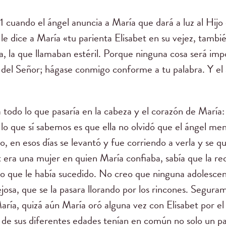
 1 cuando el ángel anuncia a María que dará a luz al Hijo 
 le dice a María «tu parienta Elisabet en su vejez, tambi
la, la que llamaban estéril. Porque ninguna cosa será im
a del Señor; hágase conmigo conforme a tu palabra. Y el 
 todo lo que pasaría en la cabeza y el corazón de María
 lo que sí sabemos es que ella no olvidó que el ángel men
, en esos días se levantó y fue corriendo a verla y se q
era una mujer en quien María confiaba, sabía que la recib
lo que le había sucedido. No creo que ninguna adolescen
osa, que se la pasara llorando por los rincones. Seguram
María, quizá aún María oró alguna vez con Elisabet por el
 de sus diferentes edades tenían en común no solo un pa