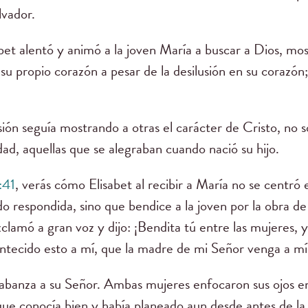
lvador.
bet alentó y animó a la joven María a buscar a Dios, m
u propio corazón a pesar de la desilusión en su corazón
usión seguía mostrando a otras el carácter de Cristo, no 
ad, aquellas que se alegraban cuando nació su hijo.
:41
, verás cómo Elisabet al recibir a María no se centró e
do respondida, sino que bendice a la joven por la obra de 
xclamó a gran voz y dijo: ¡Bendita tú entre las mujeres, y
ntecido esto a mí, que la madre de mi Señor venga a m
abanza a su Señor. Ambas mujeres enfocaron sus ojos en
que conocía bien y había planeado aun desde antes de l