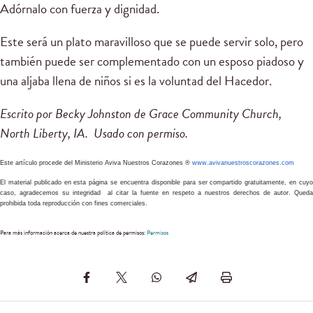
Adórnalo con fuerza y dignidad.
Este será un plato maravilloso que se puede servir solo, pero
también puede ser complementado con un esposo piadoso y
una aljaba llena de niños si es la voluntad del Hacedor.
Escrito por Becky Johnston de Grace Community Church,
North Liberty, IA. Usado con permiso.
Este artículo procede del Ministerio Aviva Nuestros Corazones ®
www.avivanuestroscorazones.com
El material publicado en esta página se encuentra disponible para ser compartido gratuitamente, en cuyo
caso, agradecemos su integridad al citar la fuente en respeto a nuestros derechos de autor. Queda
prohibida toda reproducción con fines comerciales.
Para más información acerca de nuestra política de permisos:
Permisos