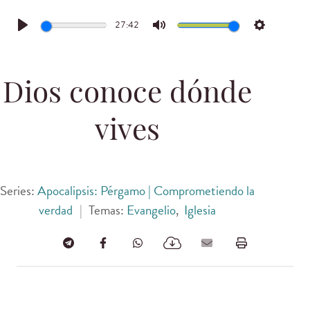
27:42
Play
Mute
Settings
Dios conoce dónde
vives
Series:
Apocalipsis: Pérgamo | Comprometiendo la
verdad
|
Temas:
Evangelio
,
Iglesia