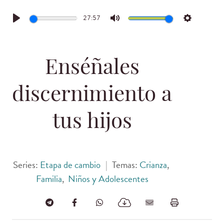
27:57
Play
Mute
Settings
Enséñales
discernimiento a
tus hijos
Series:
Etapa de cambio
|
Temas:
Crianza
,
Familia
,
Niños y Adolescentes