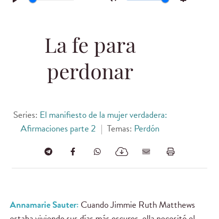
Play
Mute
Settings
La fe para
perdonar
Series:
El manifiesto de la mujer verdadera:
Afirmaciones parte 2
|
Temas:
Perdón
Annamarie Sauter:
Cuando Jimmie Ruth Matthews
estaba viviendo sus días más oscuros, ella necesitó el