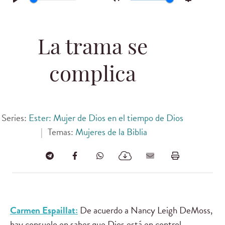
Play
Mute
Settings
La trama se
complica
Series:
Ester: Mujer de Dios en el tiempo de Dios
|
Temas:
Mujeres de la Biblia
Carmen Espaillat:
De acuerdo a Nancy Leigh DeMoss,
hay consuelo en saber que Dios está en control.