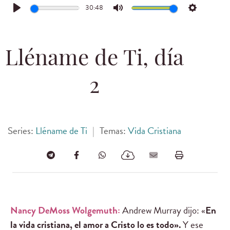
30:48
Play
Mute
Settings
Lléname de Ti, día
2
Series:
Lléname de Ti
|
Temas:
Vida Cristiana
Nancy DeMoss Wolgemuth:
Andrew Murray dijo: «
En
la vida cristiana, el amor a Cristo lo es todo».
Y ese