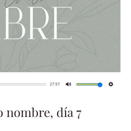
27:57
Mute
Settings
 nombre, día 7