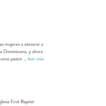
as mujeres a atesorar a
ica Dominicana, y ahora
e como pastor …
leer más
esia First Baptist