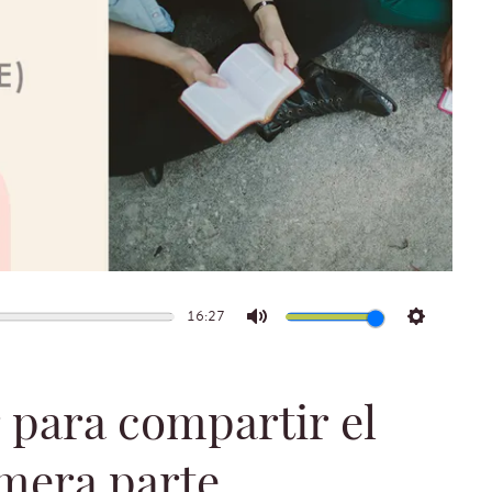
16:27
Mute
Settings
 para compartir el
imera parte