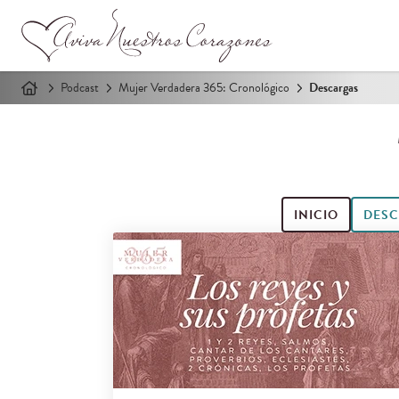
Podcast
Mujer Verdadera 365: Cronológico
Descargas
INICIO
DESC
Buscar episodios de podcast