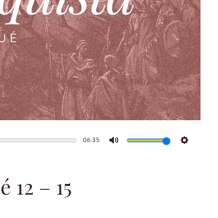
06:35
Mute
Settings
é 12 – 15