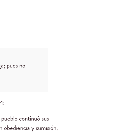
ga; pues no
4:
l pueblo continuó sus
n obediencia y sumisión,