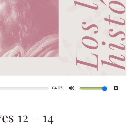
04:05
Mute
Settings
yes 12 – 14