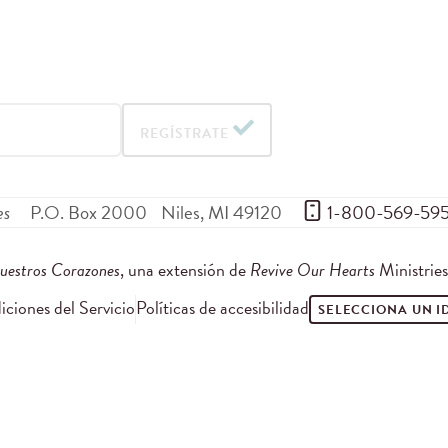
REGÍSTRATE
es
P.O. Box 2000
Niles
,
MI
49120
 1-800-569-59
uestros Corazones
, una extensión de
Revive Our Hearts
Ministrie
ciones del Servicio
Políticas de accesibilidad
SELECCIONA UN 