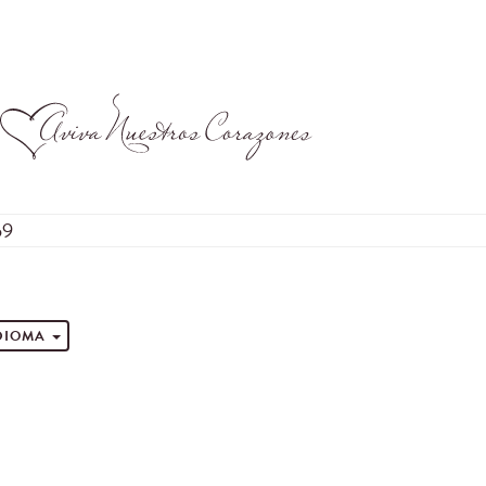
59
s
IDIOMA