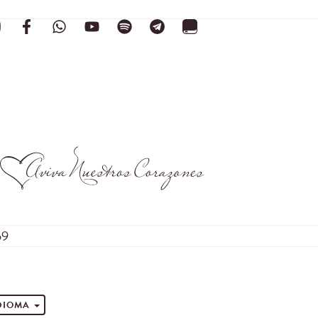
59
s
IDIOMA