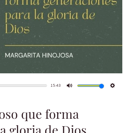
15:43
Mute
Settings
ioso que forma
a gloria de Dios