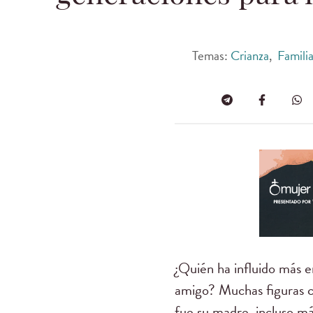
Temas:
Crianza
,
Famili
¿Quién ha influido más 
amigo? Muchas figuras cri
fue su madre, incluso 