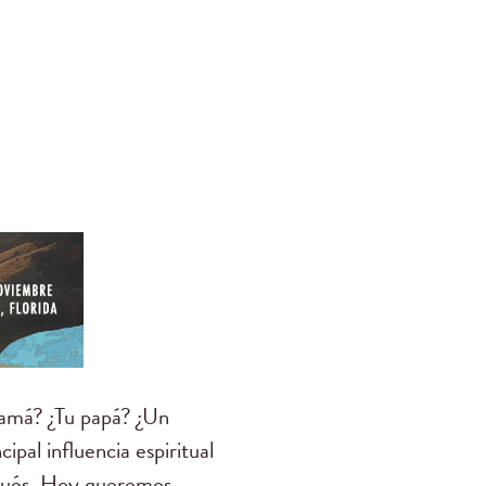
mamá? ¿Tu papá? ¿Un
ipal influencia espiritual
spués. Hoy queremos