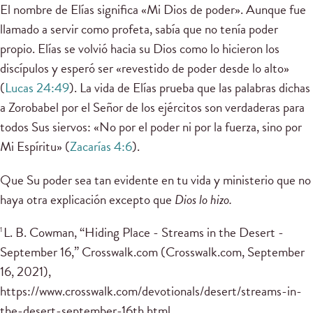
El nombre de Elías significa «Mi Dios de poder». Aunque fue
llamado a servir como profeta, sabía que no tenía poder
propio. Elías se volvió hacia su Dios como lo hicieron los
discípulos y esperó ser «revestido de poder desde lo alto»
(
Lucas 24:49
). La vida de Elías prueba que las palabras dichas
a Zorobabel por el Señor de los ejércitos son verdaderas para
todos Sus siervos: «No por el poder ni por la fuerza, sino por
Mi Espíritu» (
Zacarías 4:6
).
Que Su poder sea tan evidente en tu vida y ministerio que no
haya otra explicación excepto que
Dios lo hizo.
L. B. Cowman, “Hiding Place - Streams in the Desert -
1
September 16,” Crosswalk.com (Crosswalk.com, September
16, 2021),
https://www.crosswalk.com/devotionals/desert/streams-in-
the-desert-september-16th.html.