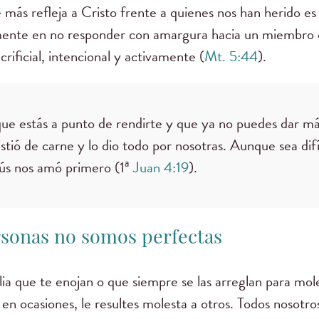
 más refleja a Cristo frente a quienes nos han herido e
mente en no responder con amargura hacia un miembro de
rificial, intencional y activamente (
Mt. 5:44
).
ue estás a punto de rendirte y que ya no puedes dar más
stió de carne y lo dio todo por nosotras. Aunque sea dif
ús nos amó primero (1ª
Juan 4:19
).
ersonas no somos perfectas
lia que te enojan o que siempre se las arreglan para mol
n ocasiones, le resultes molesta a otros. Todos nosotr