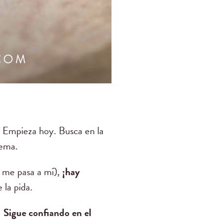
Empieza hoy. Busca en la
tema.
 me pasa a mí),
¡hay
 la pida.
!
Sigue confiando en el