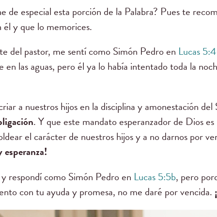
ne de especial esta porción de la Palabra? Pues te reco
n él y que lo memorices.
nte del pastor, me sentí como Simón Pedro en
Lucas 5:4
en las aguas, pero él ya lo había intentado toda la noc
riar a nuestros hijos en la disciplina y amonestación del
bligación
. Y que este mandato esperanzador de Dios es 
dear el carácter de nuestros hijos y a no darnos por v
y esperanza!
o y respondí como Simón Pedro en
Lucas 5:5b
, pero por
uento con tu ayuda y promesa, no me daré por vencida.