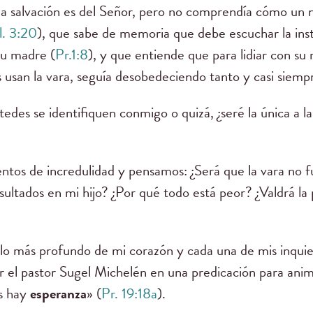
a salvación es del Señor, pero no comprendía cómo un 
l. 3:20
), que sabe de memoria que debe escuchar la ins
su madre (
Pr.1:8
), y que entiende que para lidiar con su
usan la vara, seguía desobedeciendo tanto y casi siempr
tedes se identifiquen conmigo o quizá, ¿seré la única a l
ntos de incredulidad y pensamos: ¿Será que la vara no 
ultados en mi hijo? ¿Por qué todo está peor? ¿Valdrá la 
o más profundo de mi corazón y cada una de mis inquie
r el pastor Sugel Michelén en una predicación para an
as hay
esperanza
» (
Pr. 19:18a
).