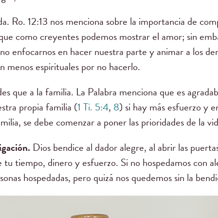
. Ro. 12:13 nos menciona sobre la importancia de compa
n que como creyentes podemos mostrar el amor; sin em
sino enfocarnos en hacer nuestra parte y animar a los d
n menos espirituales por no hacerlo.
es que a la familia. La Palabra menciona que es agrada
tra propia familia (
1 Ti. 5:4
,
8
) si hay más esfuerzo y 
milia, se debe comenzar a poner las prioridades de la vi
igación.
Dios bendice al dador alegre, al abrir las puerta
e tu tiempo, dinero y esfuerzo. Si no hospedamos con a
rsonas hospedadas, pero quizá nos quedemos sin la bendi