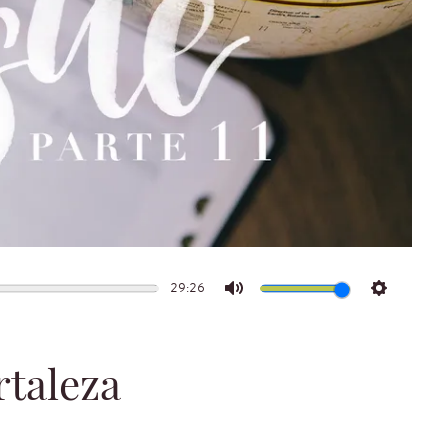
29:26
Mute
Settings
rtaleza