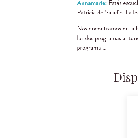
Annamarie:
Estás escu
Patricia de Saladín. La 
Nos encontramos en la br
los dos programas anter
programa …
Disp