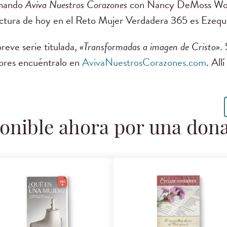
chando
Aviva Nuestros Corazones
con Nancy DeMoss Wolg
lectura de hoy en el Reto Mujer Verdadera 365 es Ezequie
eve serie titulada,
«Transformadas a imagen de Cristo»
.
iores encuéntralo en
AvivaNuestrosCorazones.com
. All
onible ahora por una don