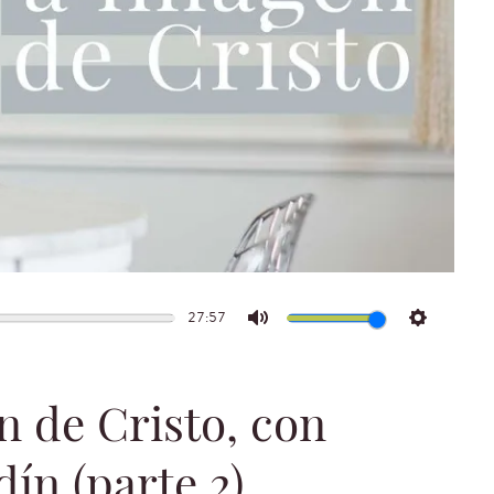
27:57
Mute
Settings
n de Cristo, con
dín (parte 2)