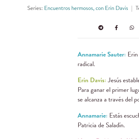
Series:
Encuentros hermosos, con Erin Davis
|
T
Annamarie Sauter:
Erin
radical.
Erin Davis:
Jesús establ
Para ganar el primer luga
se alcanza a través del po
Annamarie:
Estás escu
Patricia de Saladín.