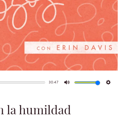
30:47
Mute
Settings
n la humildad