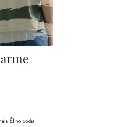
narme
mala Él no podía