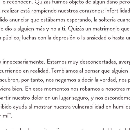
 lo reconocen. Quizás fuimos objeto de algún daño pero
n realizar está rompiendo nuestros corazones: infertilid
ido anunciar que estábamos esperando, la soltería cuan
le dio a alguien más y no a ti. Quizás un matrimonio q
 público, luchas con la depresión o la ansiedad o hasta u
io innecesariamente. Estamos muy desconcertadas, averg
ocurriendo en realidad. Temblamos al pensar que alguie
escubren, por tanto, nos negamos a decir la verdad, nos
viera bien. En esos momentos nos robamos a nosotras m
artir nuestro dolor en un lugar seguro, y nos escondemo
bido ayuda al mostrar nuestra vulnerabilidad en humild
r mí”.