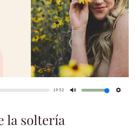
19:52
Mute
Settings
 la soltería