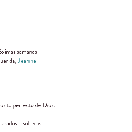
próximas semanas
querida,
Jeanine
opósito perfecto de Dios.
casados o solteros.