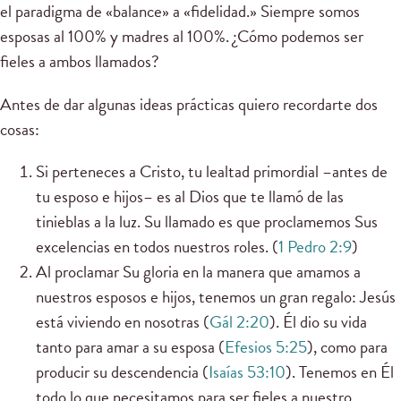
el paradigma de «balance» a «fidelidad.» Siempre somos
esposas al 100% y madres al 100%. ¿Cómo podemos ser
fieles a ambos llamados?
Antes de dar algunas ideas prácticas quiero recordarte dos
cosas:
Si perteneces a Cristo, tu lealtad primordial –antes de
tu esposo e hijos– es al Dios que te llamó de las
tinieblas a la luz. Su llamado es que proclamemos Sus
excelencias en todos nuestros roles. (
1 Pedro 2:9
)
Al proclamar Su gloria en la manera que amamos a
nuestros esposos e hijos, tenemos un gran regalo: Jesús
está viviendo en nosotras (
Gál 2:20
). Él dio su vida
tanto para amar a su esposa (
Efesios 5:25
), como para
producir su descendencia (
Isaías 53:10
). Tenemos en Él
todo lo que necesitamos para ser fieles a nuestro