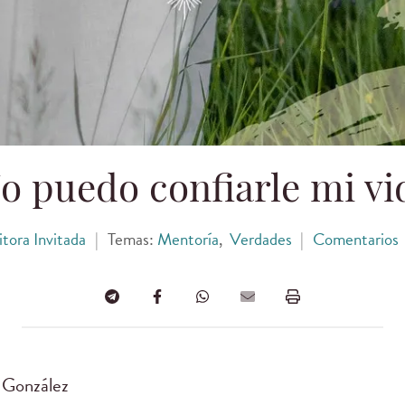
o puedo confiarle mi vi
itora Invitada
|
Temas:
Mentoría
,
Verdades
|
Comentarios
h González