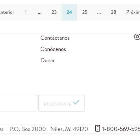
nterior
1
...
23
24
25
...
28
Próxi
Contáctanos
Conócenos
Donar
REGÍSTRATE
es
P.O. Box 2000
Niles
,
MI
49120
 1-800-569-59