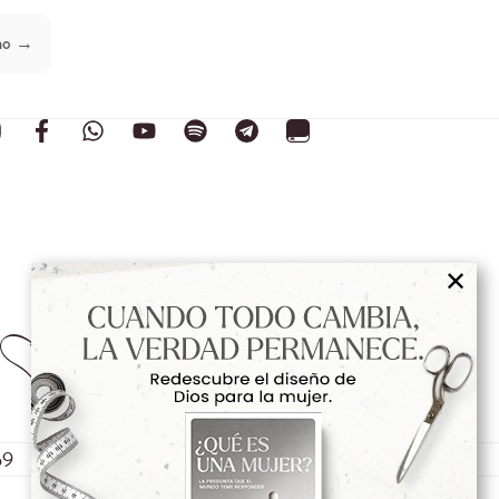
mo →
✕
59