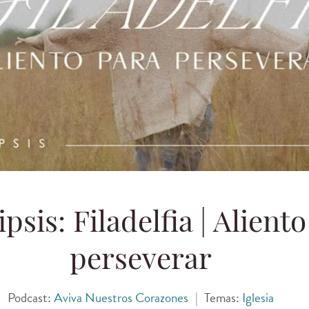
psis: Filadelfia | Alient
perseverar
Podcast:
Aviva Nuestros Corazones
|
Temas:
Iglesia