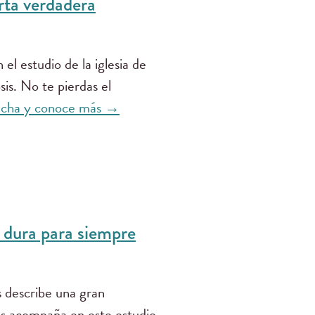
rta verdadera
l estudio de la iglesia de
sis. No te pierdas el
ucha y conoce más →
dura para siempre
is describe una gran
os acompaña en este estudio