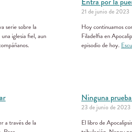
Entra por la pue
21 de junio de 2023
a serie sobre la
Hoy continuamos con e
 una iglesia fiel, aun
Filadelfia en Apocalip
Acompáñanos.
episodio de hoy.
Esc
ar
Ninguna prueba 
23 de junio de 2023
 a través de la
El libro de Apocalips
o. Pero,
tribulación. Nancy n