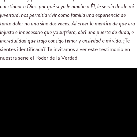
cuestionar a Dios, por qué si yo le amaba a Él, le servía desde mi
juventud, nos permitía vivir como familia una experiencia de
tanto dolor no una sino dos veces. Al creer la mentira de que era
injusto e innecesario que yo sufriera, abrí una puerta de duda, e
incredulidad que trajo consigo temor y ansiedad a mi vida.
¿Te
sientes identificada? Te invitamos a ver este testimonio en
nuestra serie el Poder de la Verdad.