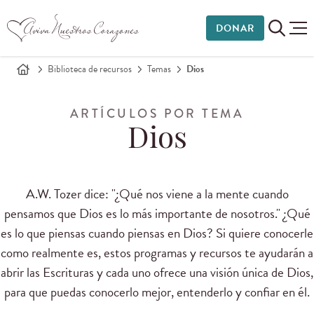
DONAR
Biblioteca de recursos
Temas
Dios
ARTÍCULOS POR TEMA
Dios
A.W.
Tozer
dice: "
¿Qué nos viene
a la mente
cuando
pensamos que
Dios es lo
más importante de nosotros
."
¿Qué
es lo
que piensas cuando
piensas en Dios
?
Si quiere
conocerle
como realmente
es, estos
programas y recursos
te
ayudarán a
abrir
las Escrituras
y cada uno
ofrece
una visión única
de Dios,
para que puedas conocerlo mejor
, entender
lo
y confiar en él
.