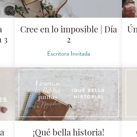
a
Cree en lo imposible | Día
Ún
a 3
2
Escritora Invitada
ta
¡Qué bella historia!