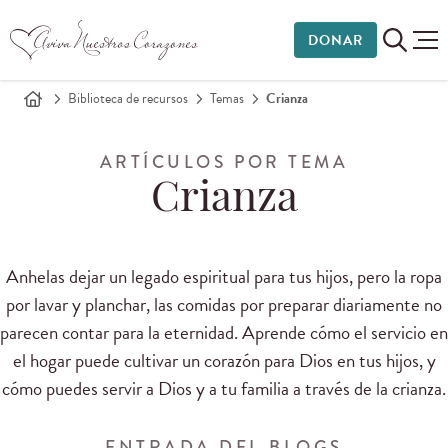
DONAR
Biblioteca de recursos
Temas
Crianza
ARTÍCULOS POR TEMA
Crianza
Anhelas dejar un legado espiritual
para
tus hijos, pero
la
ropa
por lavar
y planchar, las comidas por preparar diariamente no
parecen
contar
para la eternidad
.
Aprende
cómo el servicio
en
el hogar puede
cultivar
un corazón para Dios
en tus hijos,
y
cómo puedes
servir a Dios y a
tu
familia a través de
la
crianza.
ENTRADA DEL BLOGS