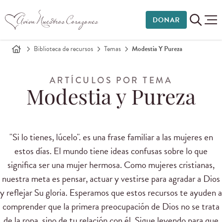
DONAR
Biblioteca de recursos
Temas
Modestia Y Pureza
ARTÍCULOS POR TEMA
Modestia y Pureza
"Si
lo tienes
, lúcelo
".
es una frase
familiar a las mujeres
en
estos días.
El mundo
tiene ideas
confusas
sobre lo
que
significa ser
una mujer hermosa.
Como mujeres
cristianas
,
nuestra meta
es pensar
, actuar y
vestirse para
agradar a Dios
y
reflejar Su
gloria.
Esperamos que estos
recursos te ayuden a
comprender
que la primera preocupación
de Dios
no se trata
de
la ropa,
sino de
tu
relación con él.
Sigue leyendo para
que