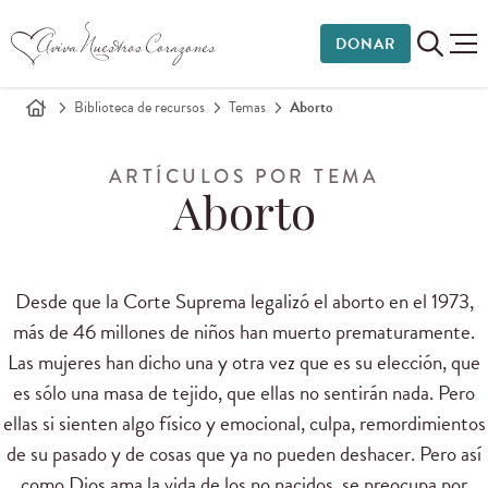
DONAR
Biblioteca de recursos
Temas
Aborto
ARTÍCULOS POR TEMA
Aborto
Desde que la Corte
Suprema legalizó el
aborto
en el 1973,
más de 46
millones de
niños
han muerto
prematuramente.
Las mujeres
han dicho
una y otra vez
que es su
elección
, que
es sólo
una masa de
tejido
, que
ellas no sentirán nada
.
Pero
ellas si sienten
algo
físico
y
emocional
, culpa,
remordimientos
de
su pasado
y de cosas que ya no pueden deshacer.
Pero así
como
Dios ama
la vida de
los no nacidos,
se preocupa por